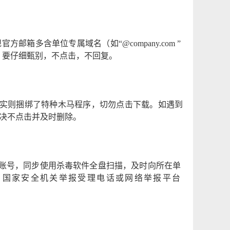
规
官方
邮箱多含单位专属域名（如
“@company.com
”
，要仔细甄别，不点击，不回复。
实则捆绑了特种木马程序，切勿点击下载。如遇到
决不点击并及时删除。
账号，同步使用杀毒软件全盘扫描，及时向所在单
39 国家安全机关举报
受理电话或网络举报平台