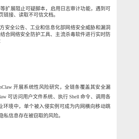
器等扩
展阻止可疑脚本，启用日志审计功能，遇到可
页链接、读取不可信文档。
方安
全公告、工业和信息化部网络安全威胁和漏洞
以结合网络安全防护工具、主流杀毒软
件进行实时防
：
nClaw
开展系统性
风险研究，全链条覆盖其安全漏
law
可访问用户文件系统、执行
Shell 命令、调用各
业环境中，单个被入
侵实例
可成为内网横向移动跳
隐私信息存在被窃取的风险。