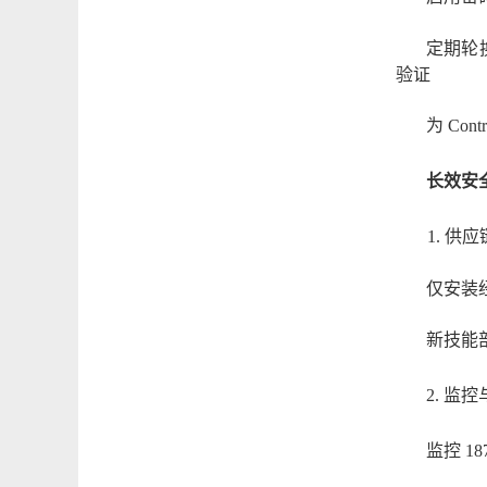
定期轮
验证
为
Cont
长效安
1. 供
仅安装
新技能
2. 监
监控
18