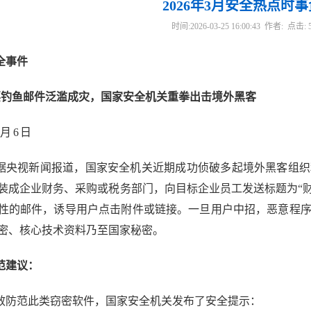
2026年3月安全热点时
时间:2026-03-25 16:00:43 作者: 点击:
全事件
票钓鱼邮件泛滥成灾，国家安全机关重拳出击境外黑客
月
6 日
据央视新闻报道，国家安全机关近期成功侦破多起境外黑客组织
装成企业财务、采购或税务部
门，向目标企业员工发送标题为“
性的邮件，诱导用户点击附件或链接。一旦用户中招，恶
意程
密、核心技
术资料乃至国家秘密。
范建议：
效防范此类窃密软件，国家安全机关发布了安全提示：