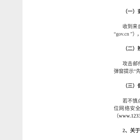
（一）
收到来
“gov.cn
”
）
（二）
攻击邮
弹窗提示
“
（三）
若不慎
位网络安
（
www.1233
2、关