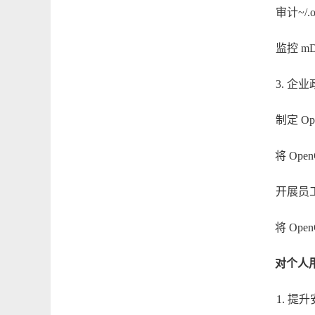
审计
~/.
监控
m
3. 企
制定
O
将
Ope
开展员
将
Op
对个人
1. 提