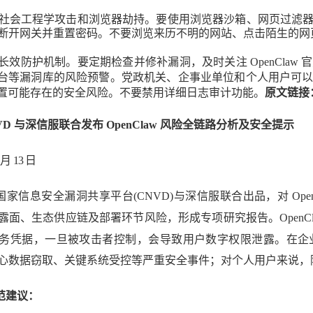
社会工程学攻击和浏览器劫持。要使用浏览
器沙箱、网页过滤
断开网关并重置密码。
不要浏览来历不明的网站、点击陌生的网
长效防护机制。要定期检查并修补漏洞，及时关注
OpenClaw
官
台等漏洞库的风险预
警。党政机关、企事业单位和个人用户可
置可能存在的安全风险
。不要禁用详细日志审计功能。
原文链接
VD
与深信服联合发布
OpenClaw
风险全链路分析及
安全提示
月
13 日
国家信息安全漏洞共享平台(CNVD)与深信服联合出品，对
Ope
露面、生态供应链及部署环节风险，形成专项研究报告。
OpenC
务凭据，
一旦被攻击者控制，会导致用户数字权限泄露。在企
心数据窃取、关键系统受控等严重安全事件；
对个人用户来说，
范建议：