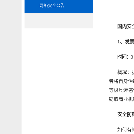
网络安全公告
国内安
1、发
时间：
3
概况：
者将自身伪
等极具迷惑
窃取商业机
安全防
如何有