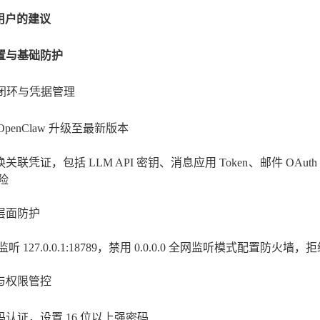
用户的建议
置与基础防护
洞闭环与凭据管理
OpenClaw 升级至最新版本
换关联凭证，包括
LLM API 密钥、消息应用
Token、邮件
OAu
险
层面防护
监听
127.0.0.1:18789，禁用
0.0.0.0
全网监听模式
配置防火墙，拒
证与权限管控
码认证，设置
16
位以上强密码