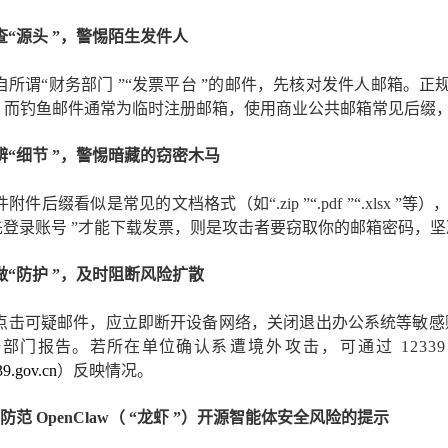
查
“源头
”，警惕陌生发件人
自所谓
“财务部门
”“发票平台
”的邮件，先核对发件人邮箱。正
，
而钓鱼
邮件通常为
临时注册邮箱，使用商业公共邮箱常见后缀
辨
“细节
”，警惕暗藏的窃密木马
件附件后缀看似是常见的文档格式（如
“.zip
”“.pdf
”“.xlsx
”等
），
先登录账号
”
才能
下载发票，则是攻击者要窃取你的邮箱密码，坚
做
“防护
”，及时阻断风险扩散
点击可疑邮件，应立即断开设备网络，关闭退出办公系统等敏感
全部门报告。若所在单位
确认
系遭境外攻击，可通过
123
9.gov.cn
）反映情况。
于防范
OpenClaw（
“龙虾
”）开源智能体安全风险的提示