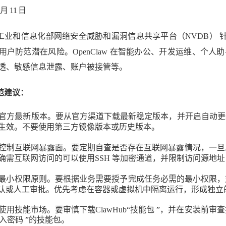
月
11 日
工业和信息化部网络安全威胁和漏洞信息共享平台
（NVDB） 
用户防范潜在风险。
OpenClaw
在智能办公、开发运维、个人助
透、敏感信息泄露、账户被接管等。
范建议：
官方最新版本。要从官方渠道下载最新稳定
版本，并开启自动更
生效。不要使用第三方
镜像版本或历史版本。
控制互联网暴露面。要定期自查是否存在互
联网暴露情况，一旦
确需互联网访问的可
以使用
SSH
等加密通道，并限制访问源地址
最小权限原则。要根据业务需要授予完成任
务必需的最小权限，
认或人工审批。优先考虑在容器或虚拟机中隔离运行，形成独立
使用技能市场。要审慎下载
ClawHub“技能包
”，并在安装前审查
输入密
码
”的
技能包。