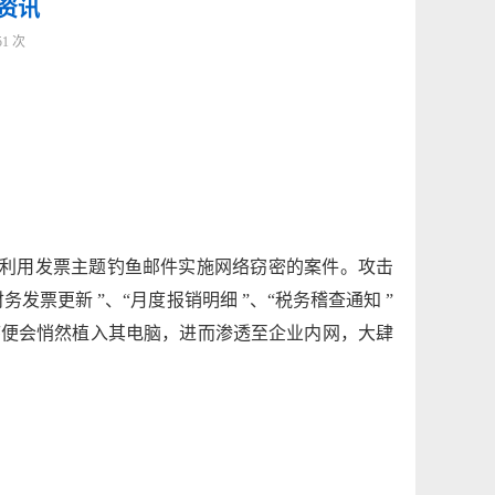
事资讯
51
次
利
用发票主
题钓鱼邮件实施网络窃密的案件。攻击
财务发票更新
”、“月度报销明细
”、“税务
稽查通知
”
序便会悄然植入其电脑，进而渗透至企业内网，大肆