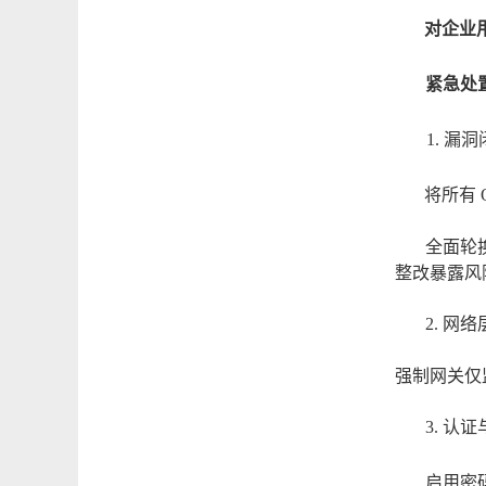
对企业
紧急处
1. 漏
将所有
全面轮
整改暴露风
2.
网络
强制网关仅
3. 认
启用密