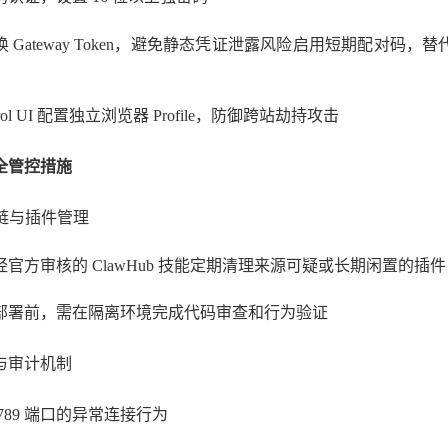
换
Gateway Token，避免静态凭证泄露风险启用短期配对码，替代
rol UI 配置独立浏览器 Pr
ofile，防御跨站劫持攻击
全管控措施
应链与插件管理
经官方审核的
ClawHub 技能定期清理来源可疑或长期闲置的插件
部署前，需在隔离环境完成代码审查和行为验证
控与审计机制
789
端口的异常连接行为